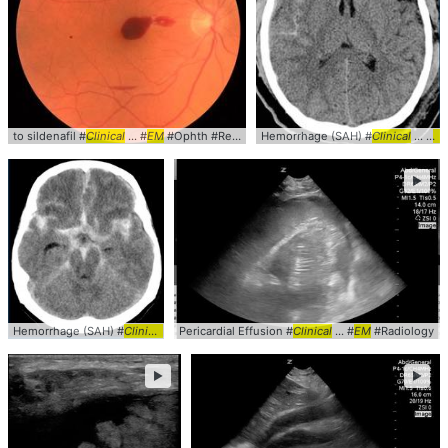
to sildenafil #
Clinical
... #
EM
#Ophth #RetinalVeinOcclusion
Hemorrhage (SAH) #
Clinical
... #
E
►
Hemorrhage (SAH) #
Clinical
... #
Pericardial Effusion #
EM
#NSG #Radiology
Clinical
... #
EM
#Radiology
►
►