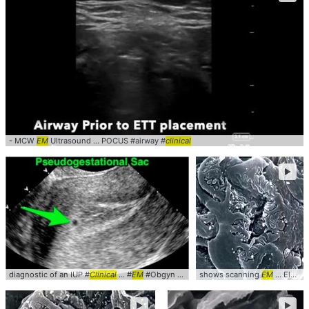
- MCW
EM
Ultrasound ... POCUS #airway #
clinical
►
diagnostic of an IUP #
Clinical
... #
EM
#Obgyn #Radiology
shows scanning
EM
... ElectronMicroscopy #SEM #
►
►