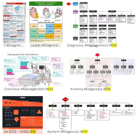
1 #Diagnosis #
EM
Leads #Diagnosis #
EM
Diagnosis #Management #
EM
Overview #Management #
EM
Anemia #Diagnosis #
EM
on ECG - OHSU
EM
System #Diagnosis #
EM