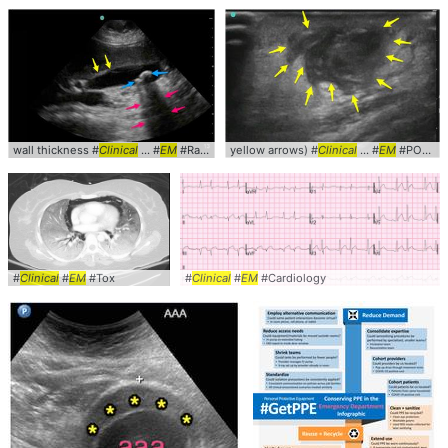
wall thickness #
Clinical
... #
EM
#Radiology
yellow arrows) #
Clinical
... #
EM
#POCUS #Abscess
#
Clinical
#
EM
#Tox
#
Clinical
#
EM
#Cardiology