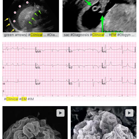
green arrows) #
Clinical
... #Diagnosis #
sac #Diagnosis #
EM
Clinical
... #
EM
#Obgyn #Radiology
#
Clinical
#
EM
#IM
►
►