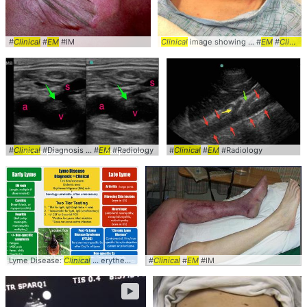
#
Clinical
#
EM
#IM
Clinical
image showing ... #
EM
#
Clinical
#
Clinical
#Diagnosis ... #
EM
#Radiology
#
Clinical
#
EM
#Radiology
Lyme Disease:
Clinical
... erythema migrans (
#
Clinical
EM
#
EM
#IM
►