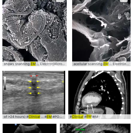
shows scanning
EM
... ElectronMicroscopy #SEM #
acellular scanning
clinical
EM
... ElectronMicroscopy #SEM #
of >24 hours) #
Clinical
... #
EM
#POCUS #Subcutaneous
#
Clinical
#
EM
#IM