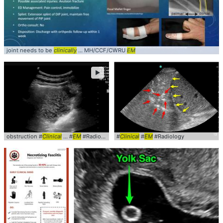
joint needs to be
clinically
... MH/CCF/CWRU
EM
►
obstruction #
Clinical
... #
EM
#Radiology
#
Clinical
#
EM
#Radiology