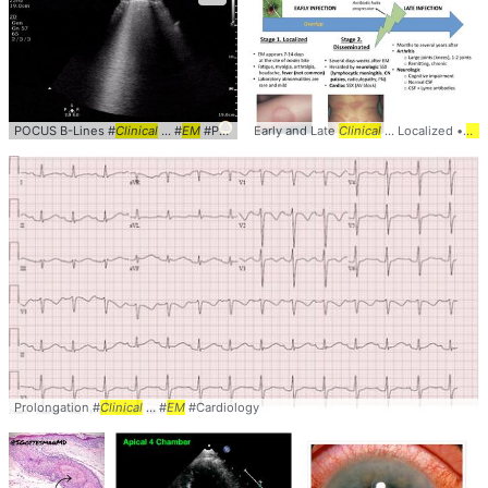
POCUS B-Lines #
Clinical
... #
EM
#PCC #Radiology
Early and Late
Clinical
... Localized •
EM
Prolongation #
Clinical
... #
EM
#Cardiology