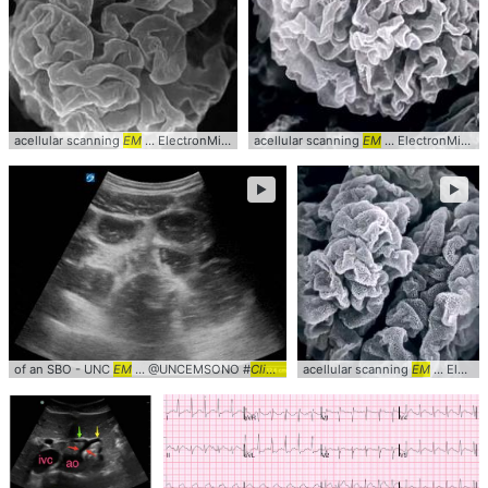
acellular scanning
EM
... ElectronMicroscopy #SEM #
acellular scanning
clinical
EM
... ElectronMicroscopy #SEM #
►
►
of an SBO - UNC
EM
... @UNCEMSONO #
Clinical
acellular scanning
EM
... ElectronMicroscopy #SEM #