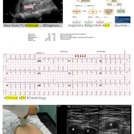
free fluid (*) #
Clinical
... #Diagnosis #
EM
diagnosis #algorithm #
em
... #pulmonary #
#
Clinical
#
EM
#Cardiology