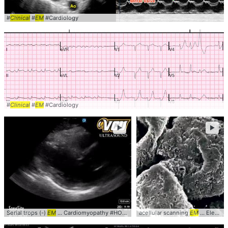
#
Clinical
#
EM
#Cardiology
#
Clinical
#
EM
#Cardiology
►
►
Serial trops (-)
EM
... Cardiomyopathy #HOCM #HCM #
acellular scanning
clinical
EM
... ElectronMicroscopy #SEM #