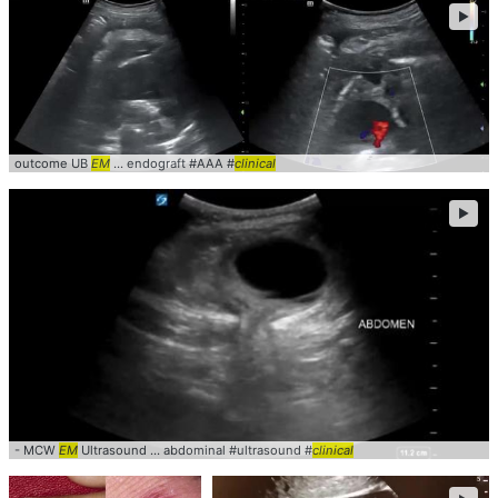
►
outcome UB
EM
... endograft #AAA #
clinical
►
- MCW
EM
Ultrasound ... abdominal #ultrasound #
clinical