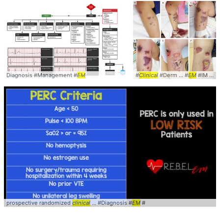
Diagnosis #Management #
EM
#
Clinical
#Derm ... #
EM
#IM #PurpuraFulminans
prospective randomized
clinical
... #Diagnosis #
EM
#