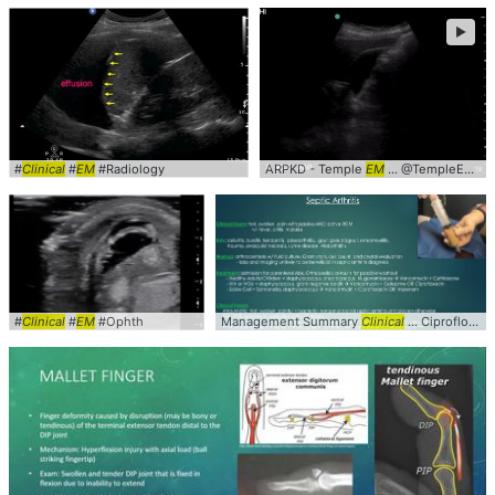
►
#
Clinical
#
EM
#Radiology
ARPKD - Temple
EM
... @TempleEMUS #
#
Clinical
#
EM
#Ophth
Management Summary
Clinical
... Ciprofloxacin OR Imipenem