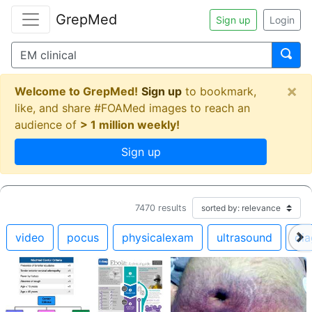
GrepMed
Sign up
Login
×
Welcome to GrepMed!
Sign up
to bookmark,
like, and share #FOAMed images to reach an
audience of
> 1 million weekly!
Sign up
7470
results
video
pocus
physicalexam
ultrasound
dia